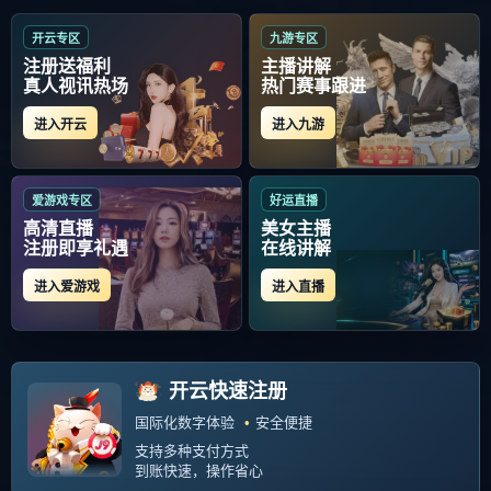
首页
包含"波特兰开拓者窗口期复出首秀瞬间刷屏"标签的文章
万博全站APP-集结日北京国安队
长鼓劲尤文图斯转会期刷新队史
纪录，波特兰开拓者窗口期复出
来源标题：印尼传奇门将遭
首秀瞬间刷屏(中超北京国安官方
球场冲撞后身亡，守门员原来真
宣布新任主帅上任)
是“弱势群体” 足球是一项对
84
2026-05-19
抗激烈的运动，但无疑，场上的
激烈不应该是以生命作为代价。
北京时间10月15日，据
《BleacherRep...
关注我们