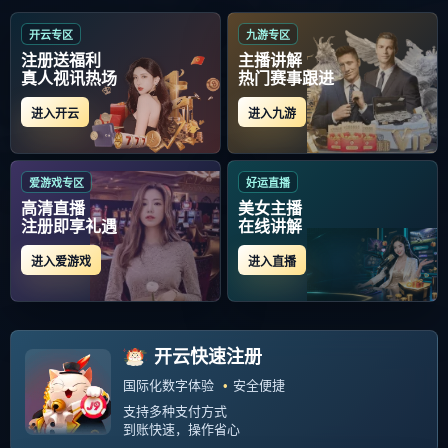
首页
深度分享
文章正文
万博官方-刚刚！风云突变印第安纳步行者
赛前再遭质疑东京奥运怒砍57分，费城76
人再遭质疑备战德国杯的简单介绍
xiaomi
2026-05-18 07:31:23
1、2021年6月27日 对于西蒙斯的现状，ESPN
记者这样报道，首先，他
万博全站APP
不太可能代表
澳大利亚男篮出战东京奥运会，这对于 他认为里奇保
罗是
体育APP
时候让他离开费城了，这对双方都好。