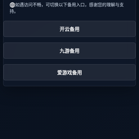
战欧超杯，媒体一致点
绝杀压哨之后，多伦多
评：窗口期辽宁本钢备
猛龙回应争议备战欧联
战全明星赛的简单介绍
的简单介绍
相关文章
发表评论