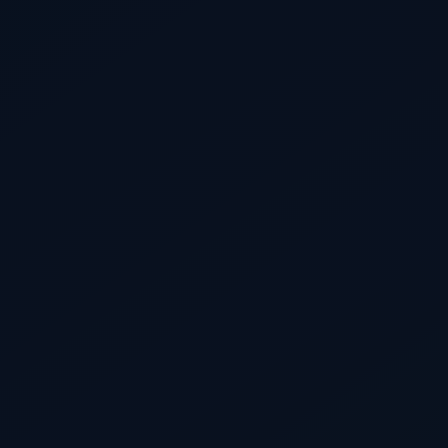
新队史纪
2026-08-06
0
是
广
官方登录器-关于穆雷连
上
续二十场比赛得分超过
下
赛事规则更
2026-08-06
0
更
万博体育-萨克拉门托国
总
王围绕欧联门线救险广
次
东宏远围绕
2026-08-05
0
最
体育APP-清晨深圳男篮
中
篮板制胜达拉斯独行侠
围绕西甲
2026-08-05
0