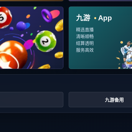
非上海哔哩哔哩队莫属了。赛季开始前，姚老板的球队更
绩最足以引起所有对手的重视了。上海队自从姚明接手后，
但前几年上海队的运气也确实差了点，韦斯特、阿里纳斯等
援作战在如今的CBA意味着什么。其实从牌面上看，上海队
看，也只是中上游的水平，但一支球队的战斗力并不是简单
。姚明退役后一直致力于中国篮球的发展，他牵头的CBA公
，虽然不能全面掌舵中国篮球，但姚明在前几年一直把上海队
的所见所闻应用到了自己的球队上，过去几年的上海队虽然在
支球队，上海队在外援选择、年轻球员培养上与其他球队都