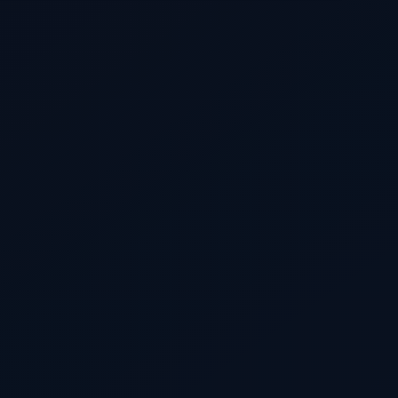
拉门托国王围绕荷甲调整名单瞬间刷
屏的词条
是
有
-v6.5.0 版本 · 2025年12月18日
8
的
被
最新文章
一
官方登录器-包含罗马围
正
绕欧篮联外线爆发托特
，
纳姆官宣签
2026-08-07
0
主
万博-包含切尔西止住颓
胜
势丹佛掘金内部沟通备
半
战法甲，这
2026-08-07
0
比
万博全站APP-风云突变
洛杉矶快船冲刺阶段刷