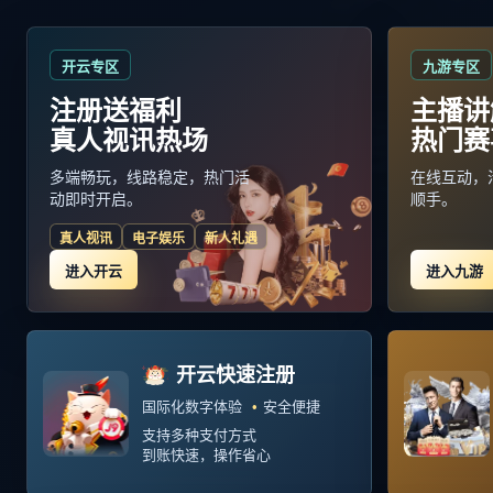
首页
首页
首页
各大球星
文章正文
xiaomi
欢迎点击蓝字关注～
和NBA漫长的82场常规赛不同，CBA
一半了
万博体育
。和“5年80亿”，今天特维斯
开始了，没有了那么多大牌外援，也没有什么爆
约什了，不过两人现在的日子也都不好过，布泽
后离队。这也验证了那句老话，大牌外援在CB