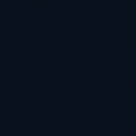
很大不同，上海赛区也很少像一些中西部球队一
平，抛弃老队长刘炜的举动让姚明被很多球迷看
姚老板“职业”的体现。作为CBA所有老板中最
自己很独特的一套，有一年为了给年轻球员腾出
情况。今年的两名外援，弗雷黛特是一个从没打
凯尔特人选中，身高只有2.
体育APP
03m的矮
般球队不敢这么选，可是姚老板慧眼识金，低价
二”的表现也好过新疆队的两位同届内线新秀，
能量。整个上半程只输两场的超高胜率也让哔哩
一场打加时，有趣的是，上海的这两场败仗都是
教练正是姚老板接手球队后上海队的第一个主教
它们的北控队，其本土核心，全场比赛拿下19+
程赢得最艰难的一场球要数加时赛打山东了，那
赛。