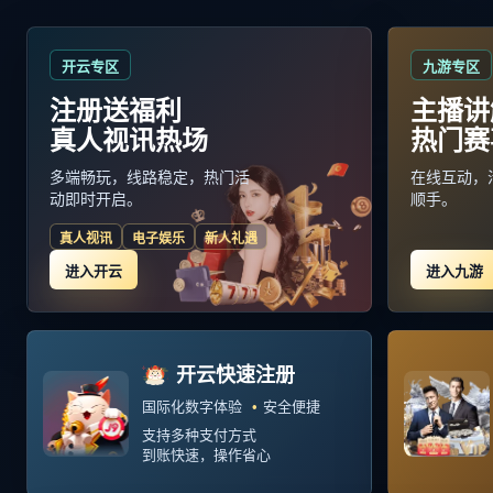
首页
首页
首页
综合新闻
文章正文
xiaomi
32贾米森华盛顿奇才上个赛季的
万博官方
“
同征战于最弱的赛区 33托尼帕克圣安东尼奥马
34卡塞尔明尼苏达森林狼上个赛季的表现达到
35岁，我们很难看到他。