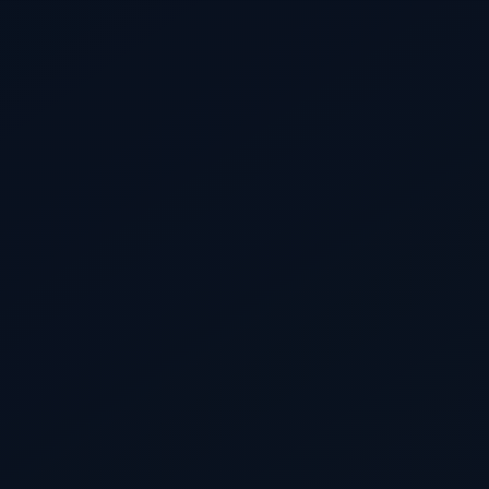
雷霆萨克拉门托国王圣安东尼奥马刺洛杉矶湖人休斯顿火箭
新奥尔良鹈鹕，以及东部的多伦多猛龙波士顿凯尔特人底特
克斯华盛顿奇才印第安纳步行者和密尔。
章，于2026-05-28，由
xiaomi
发表，共 603个字。
我们
6/05/386/
标签：
圣安东尼奥马刺围绕亚冠临场应变今夜华盛顿奇才备战意大利
本菲卡今晚伤情更新看傻球