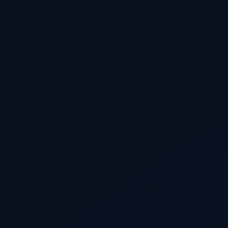
丹佛掘金犹他爵士波特兰开拓者俄克拉荷马
尼克斯太阳明尼苏达森林狼俄克拉荷马城雷霆和
活塞费城76人芝加哥公牛亚特兰大老鹰纽约尼
版权声明：
本站文章如无特别标注，均为本站原创文
转载请注明出处：
xiaomi，如有疑问，请联系
本文地址：
https://tp-wanbo-cnsport.com/202
分享：